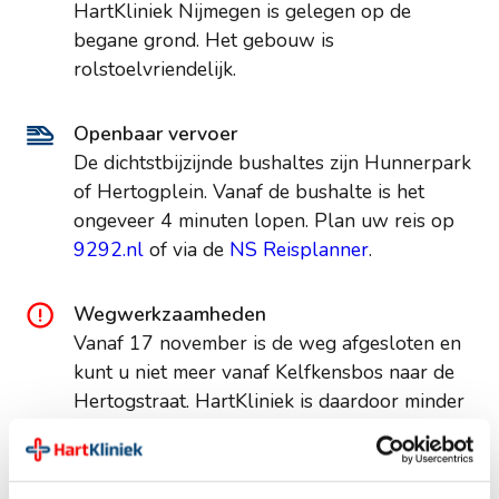
HartKliniek Nijmegen is gelegen op de
begane grond. Het gebouw is
rolstoelvriendelijk.
Openbaar vervoer
De dichtstbijzijnde bushaltes zijn Hunnerpark
of Hertogplein. Vanaf de bushalte is het
ongeveer 4 minuten lopen. Plan uw reis op
9292.nl
of via de
NS Reisplanner
.
Wegwerkzaamheden
Vanaf 17 november is de weg afgesloten en
kunt u niet meer vanaf Kelfkensbos naar de
Hertogstraat. HartKliniek is daardoor minder
goed bereikbaar. Wij adviseren u daarom te
parkeren bij de omliggende parkeergarages
(Kelfensbos, Wedren en Marienburg).