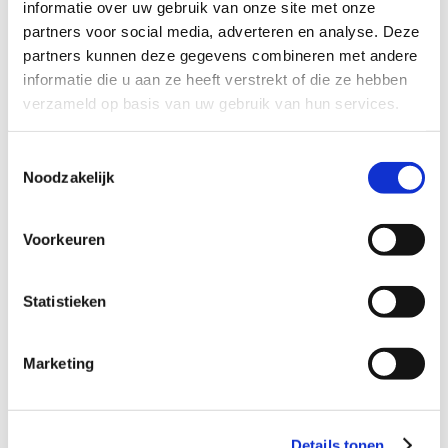
informatie over uw gebruik van onze site met onze
Lees hier meer nieuws
partners voor social media, adverteren en analyse. Deze
partners kunnen deze gegevens combineren met andere
informatie die u aan ze heeft verstrekt of die ze hebben
verzameld op basis van uw gebruik van hun services.
Toestemmingsselectie
Noodzakelijk
Voorkeuren
04 maart 2026
HartKliniek opent vestiging in Breda
Statistieken
HartKliniek opent op dinsdag 31 maart een nieuwe
vestiging in Breda. De kliniek is gevestigd in Medisch
Marketing
Centrum Magnolia en is de [...]
Nieuwsbrief lezen
Details tonen