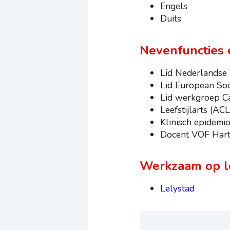
Engels
Duits
Nevenfuncties 
Lid Nederlandse 
Lid European Soc
Lid werkgroep Ca
Leefstijlarts (ACL
Klinisch epidemi
Docent VOF Hartf
Werkzaam op lo
Lelystad