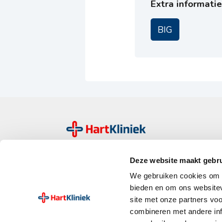
Extra informatie
BIG
HartKliniek is een landelijke organisatie van
Deze website maakt gebru
kleinschalige zelfstandige behandelcentra voo
en vaatziekten. Bij ons staat een persoonlijk
We gebruiken cookies om c
holistische aanpak voorop.
bieden en om ons websitev
site met onze partners vo
combineren met andere inf