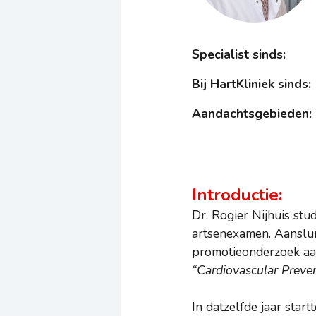
Specialist sinds:
Bij HartKliniek sinds:
Aandachtsgebieden:
Introductie:
Dr. Rogier Nijhuis st
artsenexamen. Aansluit
promotieonderzoek aan
“Cardiovascular Preven
In datzelfde jaar star