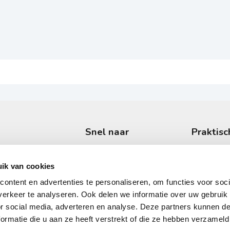
Snel naar
Praktisc
Onderzoeken
Wachttijd
Specialisaties
Uw eerste
ik van cookies
r hart-
e en
Behandelingen
Vergoedin
ontent en advertenties te personaliseren, om functies voor soci
erkeer te analyseren. Ook delen we informatie over uw gebruik
Klachten
Locaties
or social media, adverteren en analyse. Deze partners kunnen 
Hartziekten
Veelgeste
ormatie die u aan ze heeft verstrekt of die ze hebben verzameld