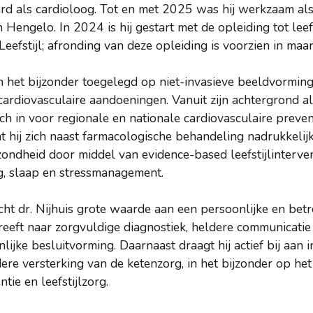
eerd als cardioloog. Tot en met 2025 was hij werkzaam a
engelo. In 2024 is hij gestart met de opleiding tot leefs
efstijl; afronding van deze opleiding is voorzien in maa
 in het bijzonder toegelegd op niet-invasieve beeldvormin
ardiovasculaire aandoeningen. Vanuit zijn achtergrond al
ch in voor regionale en nationale cardiovasculaire prevent
richt hij zich naast farmacologische behandeling nadrukkeli
zondheid door middel van evidence-based leefstijlinterve
, slaap en stressmanagement.
cht dr. Nijhuis grote waarde aan een persoonlijke en bet
treeft naar zorgvuldige diagnostiek, heldere communicatie
lijke besluitvorming. Daarnaast draagt hij actief bij aan i
re versterking van de ketenzorg, in het bijzonder op het
tie en leefstijlzorg.