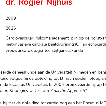
dr. Rogier Nijhuis
2009
2026
Cardiovasculair risicomanagement; pijn op de borst-ana
niet-invasieve cardiale beeldvorming (CT en echocardio
vrouwencardiologie; leefstijlgeneeskunde.
udeerde geneeskunde aan de Universiteit Nijmegen en beha
end volgde hij de opleiding tot klinisch epidemioloog en 
 de Erasmus Universiteit. In 2004 promoveerde hij op he
tion Strategies, a Decision-Analytic Approach”
.
tte hij met de opleiding tot cardioloog aan het Erasmus M