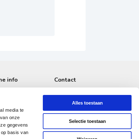
he info
Contact
en
Afspraak maken
 bezoek
Voor de pers
Alles toestaan
gen
Werken bij
al media te
 van onze
Klachtenafhandeling
Selectie toestaan
deze gegevens
lde vragen
 op basis van