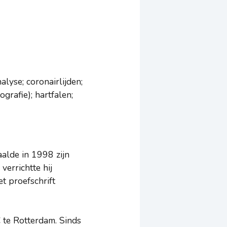
lyse; coronairlijden;
grafie); hartfalen;
alde in 1998 zijn
verrichtte hij
t proefschrift
C te Rotterdam. Sinds