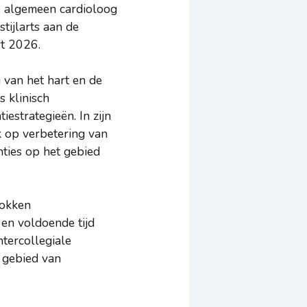
ls algemeen cardioloog
tijlarts aan de
rt 2026.
g van het hart en de
s klinisch
iestrategieën. In zijn
jk op verbetering van
nties op het gebied
rokken
 en voldoende tijd
ntercollegiale
 gebied van