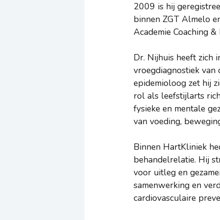
2009 is hij geregistr
binnen ZGT Almelo en H
Academie Coaching & Le
Dr. Nijhuis heeft zich
vroegdiagnostiek van c
epidemioloog zet hij zi
rol als leefstijlarts 
fysieke en mentale ge
van voeding, beweging
Binnen HartKliniek he
behandelrelatie. Hij s
voor uitleg en gezamen
samenwerking en verde
cardiovasculaire preven