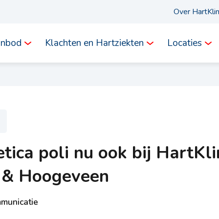
Over HartKli
anbod
Klachten en Hartziekten
Locaties
tica poli nu ook bij HartKli
k & Hoogeveen
municatie