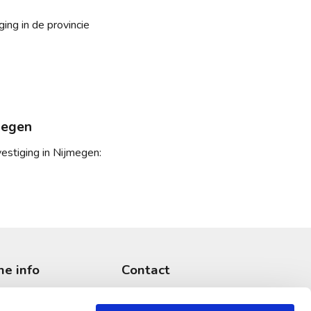
ing in de provincie
megen
estiging in Nijmegen:
he info
Contact
en
Afspraak maken