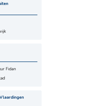
uiten
wijk
ur Fidan
tad
 Vlaardingen