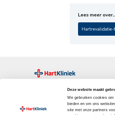
Lees meer over..
Hartrevalidatie-t
HartKliniek is een landelijke organisatie van
Deze website maakt gebru
kleinschalige zelfstandige behandelcentra voo
en vaatziekten. Bij ons staat een persoonlijk
We gebruiken cookies om c
holistische aanpak voorop.
bieden en om ons websitev
site met onze partners vo