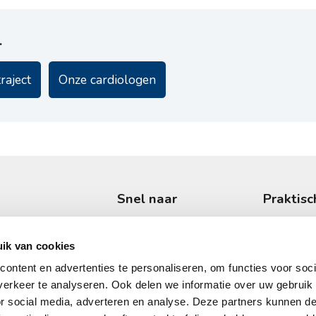
.
raject
Onze cardiologen
Snel naar
Praktisc
Onderzoeken
Wachttijd
Specialisaties
Uw eerste
ik van cookies
r hart-
e en
Behandelingen
Vergoedin
ontent en advertenties te personaliseren, om functies voor soci
erkeer te analyseren. Ook delen we informatie over uw gebruik
Klachten
Locaties
or social media, adverteren en analyse. Deze partners kunnen 
Hartziekten
Veelgeste