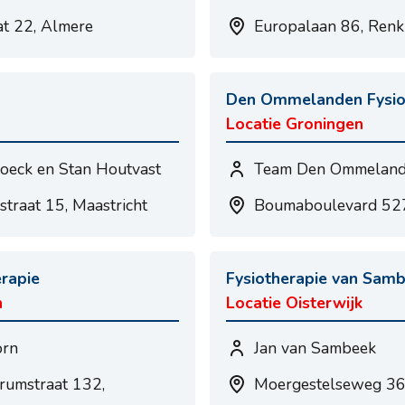
at 22, Almere
Europalaan 86, Ren
Den Ommelanden Fysio
Locatie Groningen
roeck en Stan Houtvast
Team Den Ommelan
straat 15, Maastricht
Boumaboulevard 527
rapie
Fysiotherapie van Sam
n
Locatie Oisterwijk
orn
Jan van Sambeek
rumstraat 132,
Moergestelseweg 36,