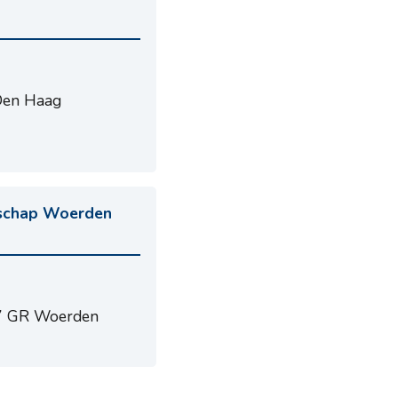
Den Haag
tschap Woerden
7 GR Woerden