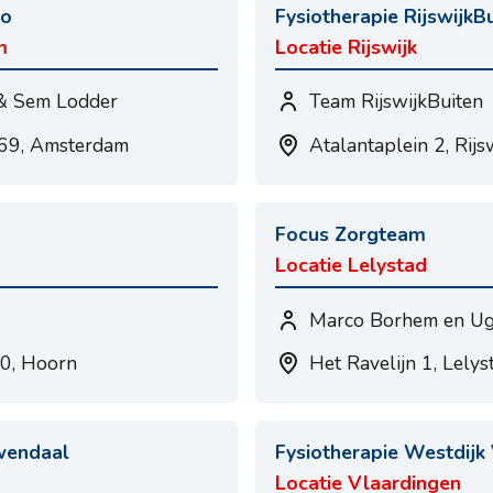
co
Fysiotherapie RijswijkB
m
Locatie Rijswijk
& Sem Lodder
Team RijswijkBuiten
169, Amsterdam
Atalantaplein 2, Rijs
Focus Zorgteam
Locatie Lelystad
Marco Borhem en Ug
0, Hoorn
Het Ravelijn 1, Lelys
wendaal
Fysiotherapie Westdijk
Locatie Vlaardingen