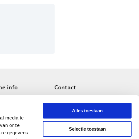
he info
Contact
en
Afspraak maken
 bezoek
Voor de pers
Alles toestaan
gen
Werken bij
al media te
 van onze
Klachtenafhandeling
Selectie toestaan
deze gegevens
lde vragen