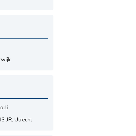
rwijk
olli
83 JR, Utrecht