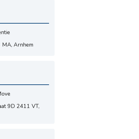
ntie
3 MA, Arnhem
Move
aat 9D 2411 VT,