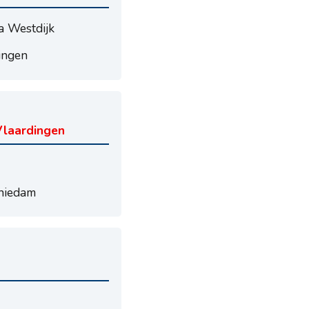
a Westdijk
ingen
Vlaardingen
hiedam