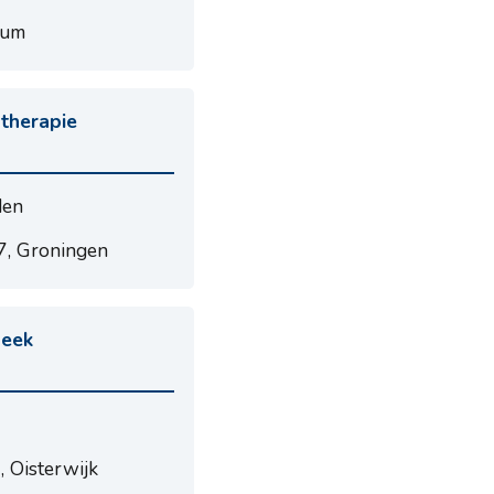
kum
therapie
den
, Groningen
beek
 Oisterwijk