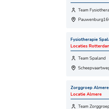
Team Fysiother
Pauwenburg160
Fysiotherapie Spa
Locaties Rotterda
Team Spaland
Scheepvaartweg
Zorggroep Almere
Locatie Almere
Team Zorggroe