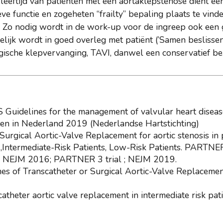
leeftijd van patiënten met een aortaklepstenose dient ee
ieve functie en zogeheten “frailty” bepaling plaats te vin
. Zo nodig wordt in de work-up voor de ingreep ook een 
elijk wordt in goed overleg met patiënt (’Samen beslissen’
gische klepvervanging, TAVI, danwel een conservatief bel
uidelines for the management of valvular heart disease
ten in Nederland 2019 (Nederlandse Hartstichting)
Surgical Aortic-Valve Replacement for aortic stenosis in
,Intermediate-Risk Patients, Low-Risk Patients. PARTNE
 NEJM 2016; PARTNER 3 trial ; NEJM 2019.
es of Transcatheter or Surgical Aortic-Valve Replaceme
catheter aortic valve replacement in intermediate risk p