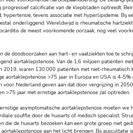
j progressief calcificatie van de klepbladen optreedt. Be
d, hypertensie, tevens associatie met hyperlipidemie. Bij ee
estal onderliggend. Wereldwijd is rheumatische hartziek
ocarditis de meest voorkomende oorzaak, nog veel voor
n de doodsoorzaken aan hart- en vaatziekten toe te schri
egend aortaklepstenose. Van de 1,6 miljoen patiënten met
 in 2019, waren 130.000 patiënten met niet-rheumatisch k
ige aortaklepstenose >75 jaar in Europa en USA is 4-5% e
gen voor Nederland geven aan dat door vergrijzing in 205
en >75 jaar met ernstige aortaklepstenose zal optreden.
 ernstige asymptomatische aortaklepstenose moeten we 
rdiale souffle door de huisarts of medisch specialist. Str
en die de huisarts bezoeken kan een grote groep niet ged
 aortaklepstenose aan het licht brengen. Bij auscultatie 