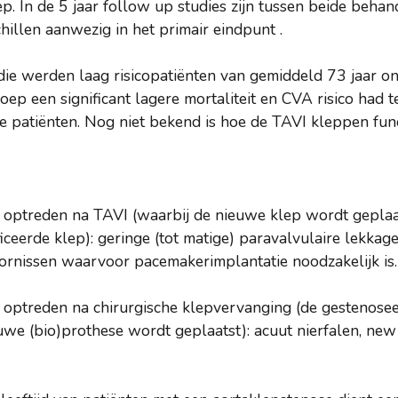
ep. In de 5 jaar follow up studies zijn tussen beide beha
chillen aanwezig in het primair eindpunt .
e werden laag risicopatiënten van gemiddeld 73 jaar on
ep een significant lagere mortaliteit en CVA risico had t
e patiënten. Nog niet bekend is hoe de TAVI kleppen fun
r optreden na TAVI (waarbij de nieuwe klep wordt geplaat
ceerde klep): geringe (tot matige) paravalvulaire lekkag
oornissen waarvoor pacemakerimplantatie noodzakelijk is.
r optreden na chirurgische klepvervanging (de gestenose
uwe (bio)prothese wordt geplaatst): acuut nierfalen, new