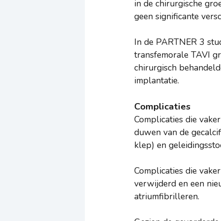
in de chirurgische gro
geen significante vers
In de PARTNER 3 studi
transfemorale TAVI gro
chirurgisch behandeld
implantatie.
Complicaties
Complicaties die vake
duwen van de gecalcifi
klep) en geleidingsst
Complicaties die vake
verwijderd en een nie
atriumfibrilleren.