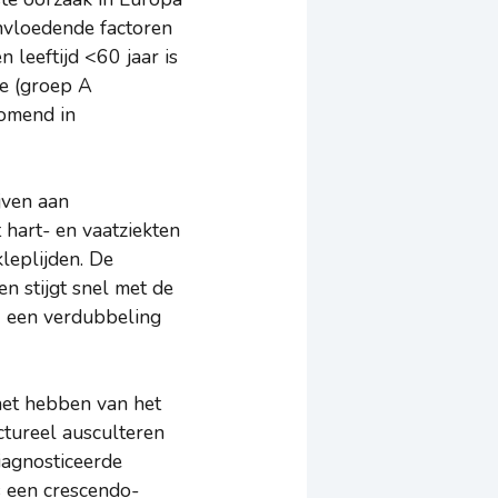
ïnvloedende factoren
n leeftijd <60 jaar is
te (groep A
komend in
jven aan
 hart- en vaatziekten
leplijden. De
n stijgt snel met de
0 een verdubbeling
het hebben van het
uctureel ausculteren
iagnosticeerde
is een crescendo-