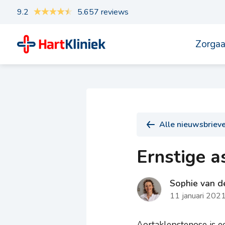
9.2
5.657 reviews
Zorga
Alle nieuwsbriev
Ernstige 
Sophie van d
11 januari 202
Aortaklepstenose is e