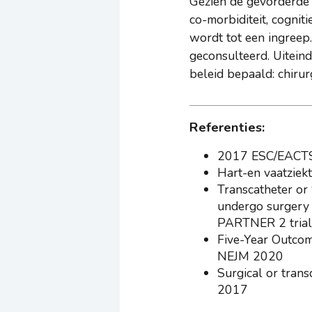
Gezien de gevorderde 
co-morbiditeit, cognit
wordt tot een ingreep
geconsulteerd. Uiteind
beleid bepaald: chirur
Referenties:
2017 ESC/EACTS G
Hart-en vaatziek
Transcatheter or 
undergo surgery 
PARTNER 2 trial
Five-Year Outcom
NEJM 2020
Surgical or trans
2017