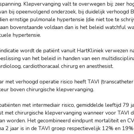
nspanning. Klepvervanging valt te overwegen bij: zeer ho
rvan bij opeenvolgend onderzoek, bij duidelijk verhoogd
en ernstige pulmonale hypertensie (die niet toe te schrij
 aan bovenstaande voldaan dan is het beleid watchful wai
uele hypertensie.
indicatie wordt de patiënt vanuit HartKliniek verwezen n
beslissing van het beleid in handen van een multidisciplin
rdioloog, cardiothoracaal chirurg en anesthesist.
r met verhoogd operatie risico heeft TAVI (transcatheter 
keur boven chirurgische klepvervanging.
patiënten met intermediair risico, gemiddelde leeftijd 79 j
st met chirurgische klepvervanging wanneer voor TAVI d
an worden. Het gecombineerd eindpunt mortaliteit en CV
 na 2 jaar is in de TAVI groep respectievelijk 12% en 1