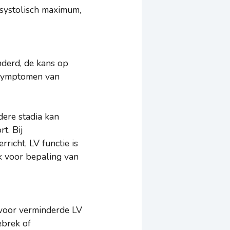
t systolisch maximum,
nderd, de kans op
j symptomen van
dere stadia kan
t. Bij
icht, LV functie is
k voor bepaling van
 voor verminderde LV
ebrek of