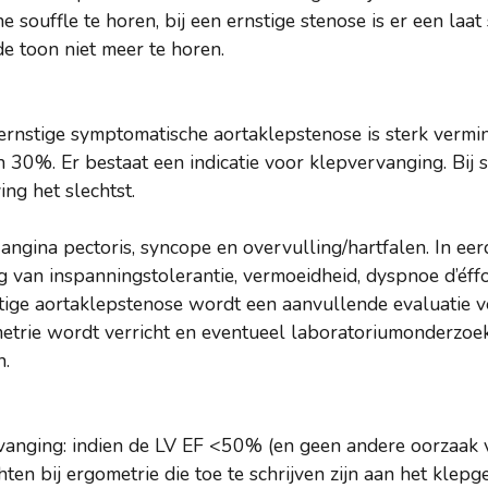
e souffle te horen, bij een ernstige stenose is er een laa
de toon niet meer te horen.
rnstige symptomatische aortaklepstenose is sterk vermi
zo’n 30%. Er bestaat een indicatie voor klepvervanging. Bi
ing het slechtst.
ngina pectoris, syncope en overvulling/hartfalen. In eer
 van inspanningstolerantie, vermoeidheid, dyspnoe d’éffor
ge aortaklepstenose wordt een aanvullende evaluatie verr
etrie wordt verricht en eventueel laboratoriumonderzoe
n.
rvanging: indien de LV EF <50% (en geen andere oorzaak
hten bij ergometrie die toe te schrijven zijn aan het klepg