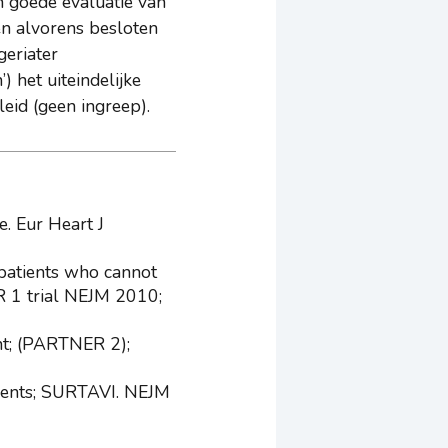
n goede evaluatie van
den alvorens besloten
geriater
) het uiteindelijke
eid (geen ingreep).
. Eur Heart J
 patients who cannot
R 1 trial NEJM 2010;
nt; (PARTNER 2);
atients; SURTAVI. NEJM