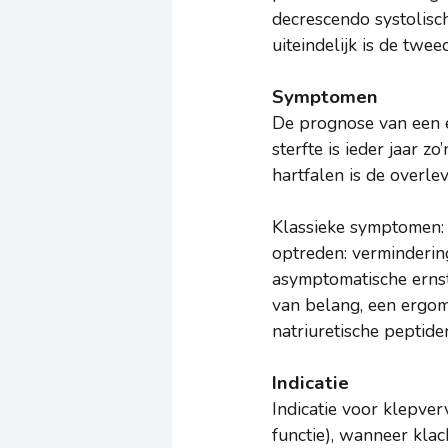
decrescendo systolisch
uiteindelijk is de twee
Symptomen
De prognose van een e
sterfte is ieder jaar 
hartfalen is de overlev
Klassieke symptomen: a
optreden: vermindering
asymptomatische ernsti
van belang, een ergom
natriuretische peptide
Indicatie
Indicatie voor klepve
functie), wanneer klac