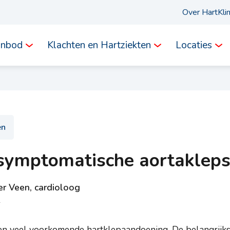
Over HartKli
anbod
Klachten en Hartziekten
Locaties
en
asymptomatische aortaklep
er Veen, cardioloog
1
en veel voorkomende hartklepaandoening. De belangrijks