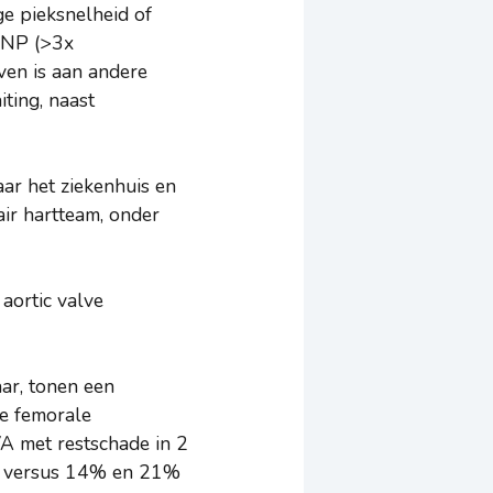
ge pieksnelheid of
 BNP (>3x
ven is aan andere
ting, naast
aar het ziekenhuis en
air hartteam, onder
aortic valve
aar, tonen een
e femorale
A met restschade in 2
9% versus 14% en 21%