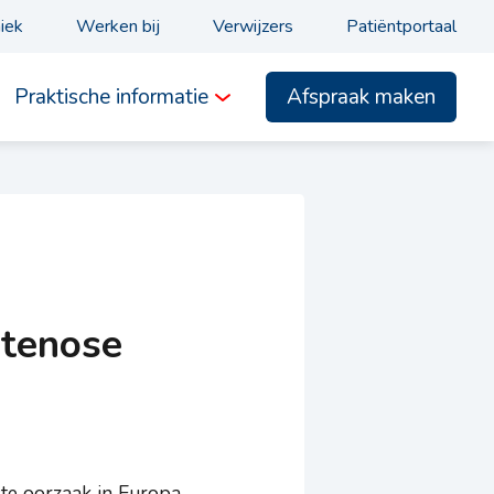
niek
Werken bij
Verwijzers
Patiëntportaal
Afspraak maken
Praktische informatie
stenose
te oorzaak in Europa