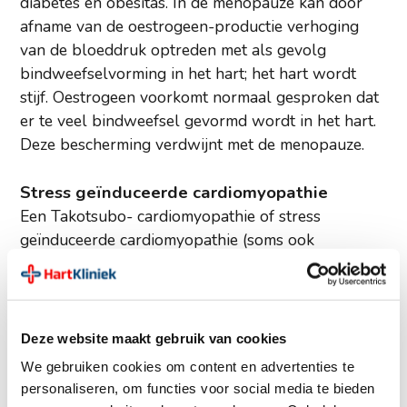
diabetes en obesitas. In de menopauze kan door
afname van de oestrogeen-productie verhoging
van de bloeddruk optreden met als gevolg
bindweefselvorming in het hart; het hart wordt
stijf. Oestrogeen voorkomt normaal gesproken dat
er te veel bindweefsel gevormd wordt in het hart.
Deze bescherming verdwijnt met de menopauze.
Stress geïnduceerde cardiomyopathie
Een Takotsubo- cardiomyopathie of stress
geïnduceerde cardiomyopathie (soms ook
'gebroken hart syndroom' genoemd) komt bijna
uitsluitend voor bij vrouwen na de menopauze. Dit
is een levensbedreigende aandoening die op het
eerste gezicht aan een hartaanval doet denken en
Deze website maakt gebruik van cookies
vaak door een grote emotionele of fysieke
We gebruiken cookies om content en advertenties te
belasting wordt uitgelokt.
personaliseren, om functies voor social media te bieden