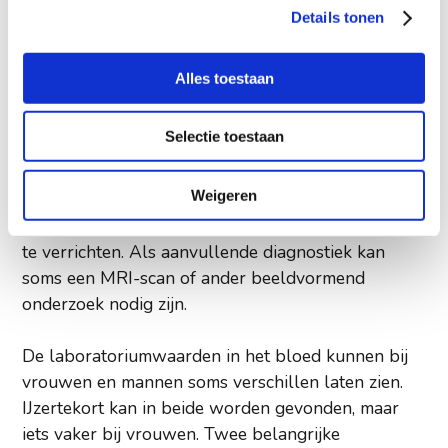
normaal. Dan is er een onderzoek onder stress
Details tonen
nodig. Tijdens het echografisch onderzoek kan
zowel de pompfunctie van het hart gemeten
Alles toestaan
worden als ook de elasticiteit (stijfheid) van het
hart. Ook bij een normale pompfunctie kan er
Selectie toestaan
sprake zijn van een verstoring in de elasticiteit van
het hart, wat vooral bij vrouwen voorkomt. Bij
Weigeren
onverklaarde kortademigheid is het daarom
belangrijk een echografisch onderzoek van het hart
te verrichten. Als aanvullende diagnostiek kan
soms een MRI-scan of ander beeldvormend
onderzoek nodig zijn.
De laboratoriumwaarden in het bloed kunnen bij
vrouwen en mannen soms verschillen laten zien.
IJzertekort kan in beide worden gevonden, maar
iets vaker bij vrouwen. Twee belangrijke