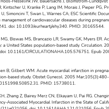
, Roos-Hesselink JW, Bauersachs J, Blomström-Lundqvist 
 Kintscher U, Kranke P, Lang IM, Morais J, Pieper PG, Pre
U, Simoncini T, Swan L, Warnes CA; ESC Scientific Doc
e management of cardiovascular diseases during pregnanc
41. doi: 10.1093/eurheartj/ehy340. PMID: 30165544.
n MG, Biswas MS, Brancazio LR, Swamy GK, Myers ER. Ac
y: a United States population-based study. Circulation. 
 doi: 10.1161/CIRCULATIONAHA.105.576751. Epub 20
sen B, Gilbert WM. Acute myocardial infarction in pregna
ion-based study. Obstet Gynecol. 2005 Mar;105(3):480-4
0151998.50852.31. PMID: 15738011.
 KH, Zhang Z, Bairey Merz CN, Elkayam U, Pai RG. Changi
y-Associated Myocardial Infarction in the State of Calif
0(21):e021056. doi: 10.1161/JAHA.121.021056. Epub 2