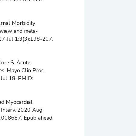
ernal Morbidity
review and meta-
17 Jul 1;3(3):198-207.
lore S. Acute
es. Mayo Clin Proc.
Jul 18. PMID:
ed Myocardial
c Interv. 2020 Aug
008687. Epub ahead