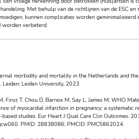
. Een vroege herkenning door betrokken (huis)artsen is c
ehandeling. Met behulp van de richtlijnen van de ESC en m
moedigen, kunnen complicaties worden geminimaliseerd 
d worden verbeterd.
ternal morbidity and mortality in the Netherlands and thei
s. Leiden: Leiden University, 2023
M, Firoz T, Chou D, Barreix M, Say L, James M; WHO Mat
nce of myocardial infarction in pregnancy: a systematic 
n-based studies. Eur Heart J Qual Care Clin Outcomes. 20
o/qcw060. PMID: 28838086; PMCID: PMC5862024.