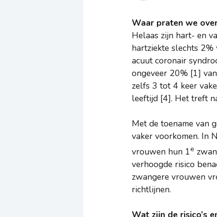
Waar praten we ove
Helaas zijn hart- en v
hartziekte slechts 2%
acuut coronair syndro
ongeveer 20% [1] van d
zelfs 3 tot 4 keer va
leeftijd [4]. Het tref
Met de toename van g
vaker voorkomen. In N
e
vrouwen hun 1
zwang
verhoogde risico bena
zwangere vrouwen vroe
richtlijnen.
Wat zijn de risico’s 