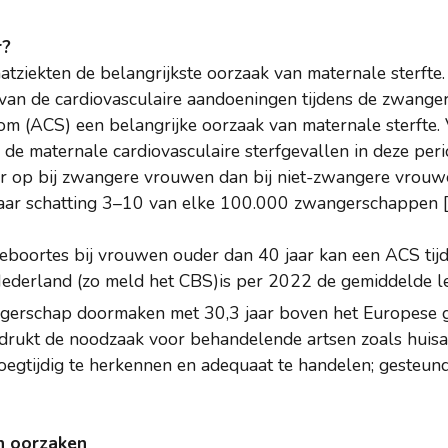
r?
aatziekten de belangrijkste oorzaak van maternale sterft
 van de cardiovasculaire aandoeningen tijdens de zwanger
om (ACS) een belangrijke oorzaak van maternale sterfte.
e maternale cardiovasculaire sterfgevallen in deze perio
ker op bij zwangere vrouwen dan bij niet-zwangere vrouw
t naar schatting 3–10 van elke 100.000 zwangerschappen [4
eboortes bij vrouwen ouder dan 40 jaar kan een ACS ti
ederland (zo meld het CBS)is per 2022 de gemiddelde l
erschap doormaken met 30,3 jaar boven het Europese g
drukt de noodzaak voor behandelende artsen zoals huisa
gtijdig te herkennen en adequaat te handelen; gesteun
en oorzaken