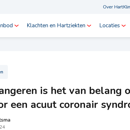
Over HartKli
anbod
Klachten en Hartziekten
Locaties
en
angeren is het van belang 
or een acuut coronair synd
itsma
024