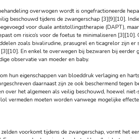
e behandeling overwogen wordt is ongefractioneerde hepa
eilig beschouwd tijdens de zwangerschap [3][9][10]. Indi
egevoegd voor duale antistollingstherapie (DAPT), maar 
ast om risico’s voor de foetus te minimaliseren [3][10].
ddelen zoals bivalirudine, prasugrel en ticagrelor zijn er
[3][10]. En enkel te overwegen bij bezwaren bij eerder
ldige observatie van moeder en baby.
om hun eigenschappen van bloeddruk verlaging en hartsl
oorgeschreven daarnaast zijn ze ook beschermend tegen be
n over het algemeen als veilig beschouwd, hoewel niet-s
olol vermeden moeten worden vanwege mogelijke effecten
elden voorkomt tijdens de zwangerschap, vormt het een s