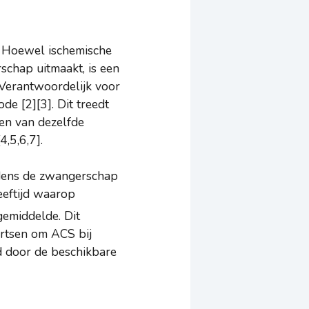
e. Hoewel ischemische
schap uitmaakt, is een
 Verantwoordelijk voor
de [2][3]. Dit treedt
en van dezelfde
,5,6,7].
jdens de zwangerschap
eeftijd waarop
emiddelde. Dit
rtsen om ACS bij
d door de beschikbare