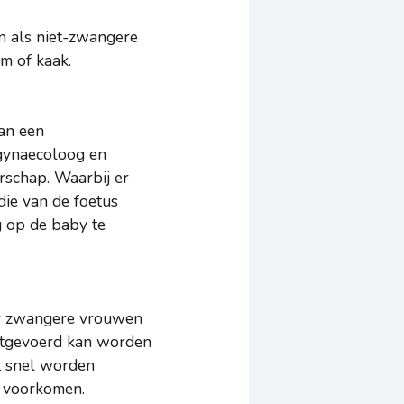
 als niet-zwangere
rm of kaak.
aan een
 gynaecoloog en
rschap. Waarbij er
ie van de foetus
g op de baby te
or zwangere vrouwen
uitgevoerd kan worden
et snel worden
e voorkomen.