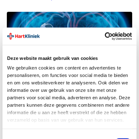
Deze website maakt gebruik van cookies
We gebruiken cookies om content en advertenties te
5 november 2020
personaliseren, om functies voor social media te bieden
Hoe om te gaan met een pacemaker/ICD bij
en om ons websiteverkeer te analyseren. Ook delen we
palliatieve zorg
informatie over uw gebruik van onze site met onze
In Nederland zijn ruim 150.000 patiënten met een
partners voor social media, adverteren en analyse. Deze
Cardiovascular Implanted Electronic Device (CIED) en dit
partners kunnen deze gegevens combineren met andere
aantal neemt jaarlijks toe. [...]
informatie die u aan ze heeft verstrekt of die ze hebben
verzameld op basis van uw gebruik van hun services.
Nieuwsbrief lezen
Toestemmingsselectie